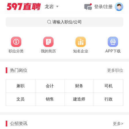
龙岩
登录/注册
请输入职位/公司
2026福建龙岩市有色金属产业研究院招聘项目专员1人公告
2026福建龙岩连城县慈善总会招聘工作人员1人公告
2026福建龙岩市公安局招聘警务辅助人员22人公告
职位分类
我的简历
知名企业
APP下载
2026福建龙岩市“支企服务专员”招募10人公告
2026福建龙岩武平县专项公开招聘期满服务基层项目高校毕业生20人的公告
热门岗位
更多职位
2026福建龙岩市第九中学招聘出纳1人的公告
2026福建龙岩市林业局下属事业单位赴高校招聘紧缺急需专业人才1人的公告
兼职
会计
财务
司机
2026福建龙岩长汀县专项招聘期满服务基层项目高校毕业生的19人公告
2026福建龙岩市有色金属产业研究院招聘项目专员1人公告
文员
销售
建造师
行政
2026福建龙岩连城县慈善总会招聘工作人员1人公告
2026福建龙岩市公安局招聘警务辅助人员22人公告
公招资讯
更多>
2026福建龙岩市“支企服务专员”招募10人公告